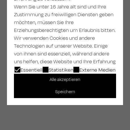
Wenn Sie unter 16 Jahre alt sind und Ihre
Zustimmung zu freiwilligen Diensten geben
möchten, müssen Sie Ihre
Erziehungsberechtigten um Erlaubnis bitten.
Wir verwenden Cookies und andere
Technologien auf unserer Website. Einige
von ihnen sind essenziell, während andere
uns helfen, diese Website und Ihre Erfahrung
zu verbessern. Personenbezogene Daten
Essentiell
Statistiken
Externe Medien
können verarbeitet werden (z. B. IP-
Alle akzeptieren
Adressen), z. B. für personalisierte Anzeigen
Speichern
und Inhalte oder Anzeigen- und
Inhaltsmessung. Weitere Informationen über
die Verwendung Ihrer Daten finden Sie in
unserer Datenschutzerklärung. Sie können
Ihre Auswahl jederzeit unter Einstellungen